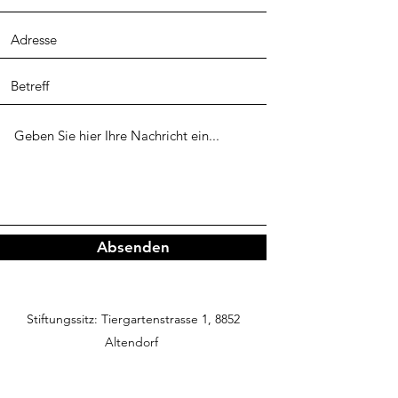
Absenden
Stiftungssitz: Tiergartenstrasse 1, 8852
Altendorf
Korrespondenz: Bernstrasse 31a, 3037
Herrenschwanden