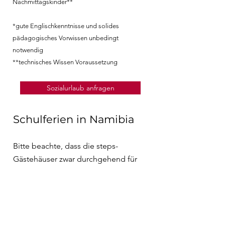
Nachmittagskinder**
*gute Englischkenntnisse und solides
pädagogisches Vorwissen unbedingt
notwendig
**technisches Wissen Voraussetzung
Sozialurlaub anfragen
Schulferien in Namibia
Bitte beachte, dass die steps-
Gästehäuser zwar durchgehend für
Übernachtungen geöffnet sind,
jedoch nur ausserhalb der
namibischen Schulferien und unter
der Woche (Montag bis Freitag)
Führungen durch die steps-