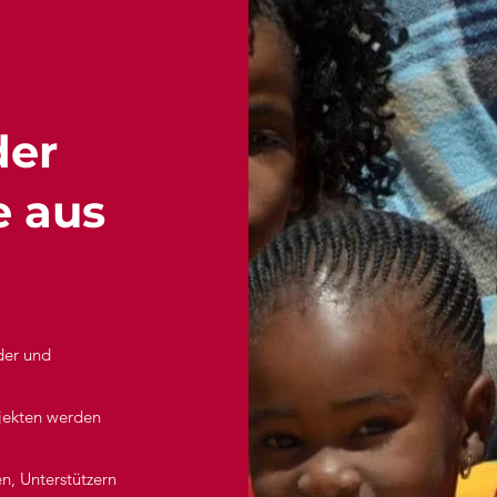
der
e aus
der und
jekten werden
n, Unterstützern