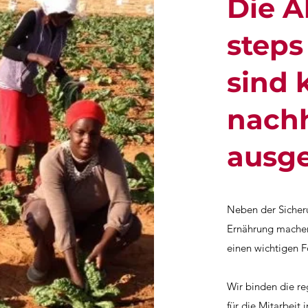
Die A
steps
sind 
nachh
ausge
Neben der Sicher
Ernährung machen
einen wichtigen 
​Wir binden die r
für die Mitarbeit 