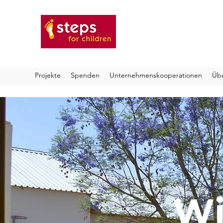
steps for childre
Projekte
Spenden
Unternehmenskooperationen
Übe
Wi