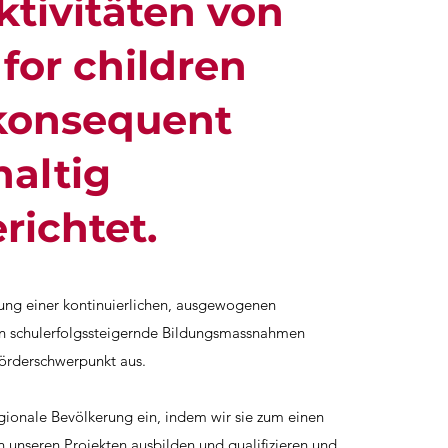
ktivitäten von
 for children
konsequent
altig
richtet.
ung einer kontinuierlichen, ausgewogenen
 schulerfolgssteigernde Bildungsmassnahmen
Förderschwerpunkt aus.
egionale Bevölkerung ein, indem wir sie zum einen
in unseren Projekten ausbilden und qualifizieren und