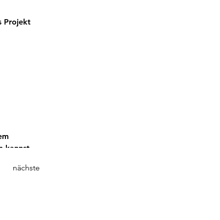
 
 Projekt 
em 
n kannst.
nächste