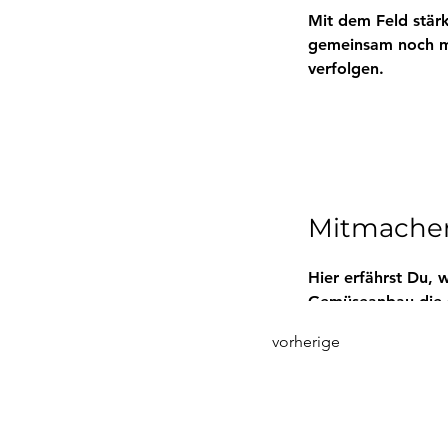
Mit dem Feld stär
gemeinsam noch me
verfolgen. 
Mitmache
Hier erfährst Du,
Gemüseanbau die so
vorherige