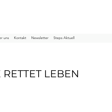
n Schweiz
r uns
Kontakt
Newsletter
Steps Aktuell
 RETTET LEBEN
Kategorie:
Ernährung